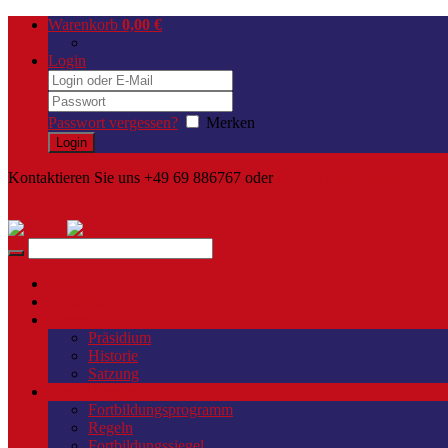
Warenkorb
0,00
€
Login
Passwort vergessen?
Merken
Kontaktieren Sie uns +49 69 886767 oder
info@Dres-Geis.de
Home
Aktuelles
Verein
Präsidium
Historie
Satzung
Fortbildungen
Fortbildungsprogramm
Regeln
Fortbildungssiegel