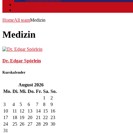
Mitglied werden
Kontakt
Home
All team
Medizin
Medizin
Dr. Edgar Spörlein
Kurskalender
August
2026
Mo.
Di.
Mi.
Do.
Fr.
Sa.
So.
1
2
3
4
5
6
7
8
9
10
11
12
13
14
15
16
17
18
19
20
21
22
23
24
25
26
27
28
29
30
31