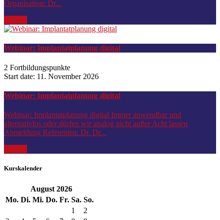
Organisation: Dr...
MEHR
Webinar: Implantatplanung digital
2 Fortbildungspunkte
Start date:
11. November 2026
Webinar: Implantatplanung digital
Webinar: Implantatplanung digital Immer anwendbar und
alternativlos oder dürfen wir analog nicht außer Acht lassen
Anmeldung Referenten: Dr. Dr...
MEHR
Kurskalender
August
2026
Mo.
Di.
Mi.
Do.
Fr.
Sa.
So.
1
2