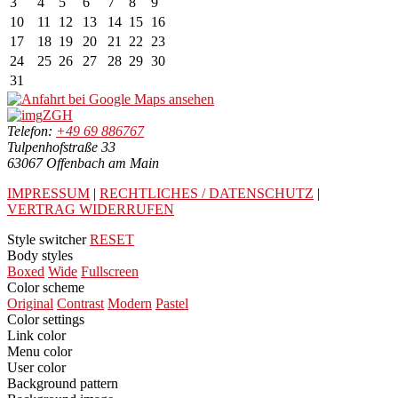
3
4
5
6
7
8
9
10
11
12
13
14
15
16
17
18
19
20
21
22
23
24
25
26
27
28
29
30
31
ZGH
Telefon:
+49 69 886767
Tulpenhofstraße 33
63067 Offenbach am Main
IMPRESSUM
|
RECHTLICHES / DATENSCHUTZ
|
VERTRAG WIDERRUFEN
Style switcher
RESET
Body styles
Boxed
Wide
Fullscreen
Color scheme
Original
Contrast
Modern
Pastel
Color settings
Link color
Menu color
User color
Background pattern