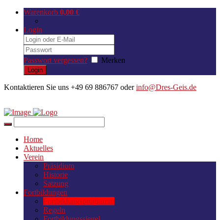
Warenkorb
0,00
€
Login
Passwort vergessen?
Merken
Kontaktieren Sie uns +49 69 886767 oder
info@Dres-Geis.de
Home
Aktuelles
Verein
Präsidium
Historie
Satzung
Fortbildungen
Fortbildungsprogramm
Regeln
Fortbildungssiegel