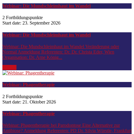
Webinar: Die Mundschleimhaut im Wandel
2 Fortbildungspunkte
Start date:
23. September 2026
Webinar: Die Mundschleimhaut im Wandel
Webinar: Die Mundschleimhaut im Wandel Veränderung oder
Normal Anmeldung Referenten: Dr. Dr. Christa Eder, Wien
Organisation: Dr. Arne König...
MEHR
Webinar: Phagentherapie
2 Fortbildungspunkte
Start date:
21. Oktober 2026
Webinar: Phagentherapie
Webinar: Phagentherapie bei Parodontose Eine Alternative zur
Antibiose? Anmeldung Referenten: PD Dr. Silvia Würstle, Frankfurt