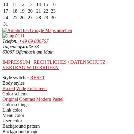
10
11
12
13
14
15
16
17
18
19
20
21
22
23
24
25
26
27
28
29
30
31
ZGH
Telefon:
+49 69 886767
Tulpenhofstraße 33
63067 Offenbach am Main
IMPRESSUM
|
RECHTLICHES / DATENSCHUTZ
|
VERTRAG WIDERRUFEN
Style switcher
RESET
Body styles
Boxed
Wide
Fullscreen
Color scheme
Original
Contrast
Modern
Pastel
Color settings
Link color
Menu color
User color
Background pattern
Background image