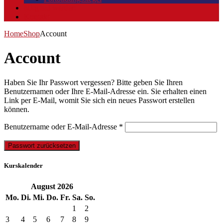
Mitglied werden
Kontakt
Home
Shop
Account
Account
Haben Sie Ihr Passwort vergessen? Bitte geben Sie Ihren
Benutzernamen oder Ihre E-Mail-Adresse ein. Sie erhalten einen
Link per E-Mail, womit Sie sich ein neues Passwort erstellen
können.
Erforderlich
Benutzername oder E-Mail-Adresse
*
Passwort zurücksetzen
Kurskalender
August
2026
Mo.
Di.
Mi.
Do.
Fr.
Sa.
So.
1
2
3
4
5
6
7
8
9