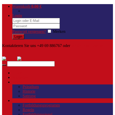
Warenkorb
0,00
€
Login
Passwort vergessen?
Merken
Kontaktieren Sie uns +49 69 886767 oder
info@Dres-Geis.de
Home
Aktuelles
Verein
Präsidium
Historie
Satzung
Fortbildungen
Fortbildungsprogramm
Regeln
Fortbildungssiegel