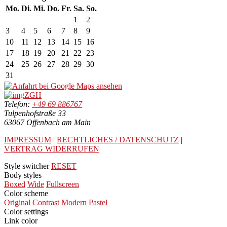
Mo.
Di.
Mi.
Do.
Fr.
Sa.
So.
1
2
3
4
5
6
7
8
9
10
11
12
13
14
15
16
17
18
19
20
21
22
23
24
25
26
27
28
29
30
31
ZGH
Telefon:
+49 69 886767
Tulpenhofstraße 33
63067 Offenbach am Main
IMPRESSUM
|
RECHTLICHES / DATENSCHUTZ
|
VERTRAG WIDERRUFEN
Style switcher
RESET
Body styles
Boxed
Wide
Fullscreen
Color scheme
Original
Contrast
Modern
Pastel
Color settings
Link color