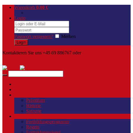
Warenkorb
0,00
€
Login
Passwort vergessen?
Merken
Kontaktieren Sie uns +49 69 886767 oder
info@Dres-Geis.de
Home
Aktuelles
Verein
Präsidium
Historie
Satzung
Fortbildungen
Fortbildungsprogramm
Regeln
Fortbildungssiegel