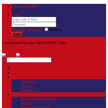
Warenkorb
0,00
€
Login
Passwort vergessen?
Merken
Kontaktieren Sie uns +49 69 886767 oder
info@Dres-Geis.de
Home
Aktuelles
Verein
Präsidium
Historie
Satzung
Fortbildungen
Fortbildungsprogramm
Regeln
Fortbildungssiegel