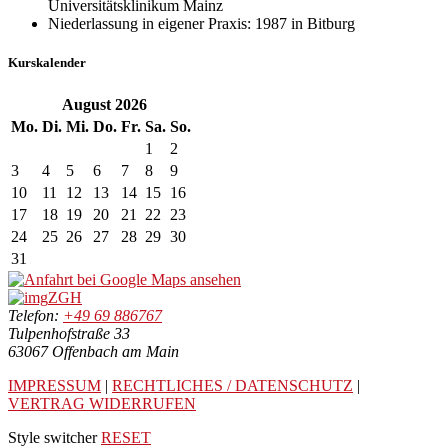
Universitätsklinikum Mainz
Niederlassung in eigener Praxis: 1987 in Bitburg
Kurskalender
August
2026
Mo.
Di.
Mi.
Do.
Fr.
Sa.
So.
1
2
3
4
5
6
7
8
9
10
11
12
13
14
15
16
17
18
19
20
21
22
23
24
25
26
27
28
29
30
31
ZGH
Telefon:
+49 69 886767
Tulpenhofstraße 33
63067 Offenbach am Main
IMPRESSUM
|
RECHTLICHES / DATENSCHUTZ
|
VERTRAG WIDERRUFEN
Style switcher
RESET