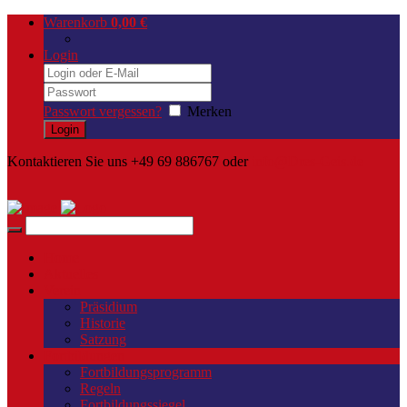
Warenkorb
0,00
€
Login
Passwort vergessen?
Merken
Kontaktieren Sie uns +49 69 886767 oder
info@Dres-Geis.de
Home
Aktuelles
Verein
Präsidium
Historie
Satzung
Fortbildungen
Fortbildungsprogramm
Regeln
Fortbildungssiegel