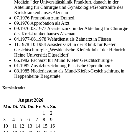
Medizin“ der Universitätsklinik Frankfurt, danach in der
Abteilung für Chirurgie und Gynäkologie/Geburtshilfe des
Kreiskrankenhauses Alzenau
07.1976 Promotion zum Dr.med.
09.1976 Approbation als Arzt
09.1976-03.1977 Assistenzarzt in der Abteilung für Chirurgie
des Kreiskrankenhauses Alzenau
04.1977-06.1978 Wehrdienst als Zahnarzt in Füssen
11.1978-10.1984 Assistenzarzt in der Klinik für Kiefer-
Gesichtschirurgie „Westdeutsche Kieferklinik“ der Heinrich
Heine Universität Düsseldorf
06.1982 Facharzt für Mund-Kiefer-Gesichtschirurgie
01.1985 Zusatzbezeichnung Plastische Operationen
08.1985 Niederlassung als Mund-Kiefer-Gesichtschirurg in
Heppenheim/ Bergstraße
Kurskalender
August
2026
Mo.
Di.
Mi.
Do.
Fr.
Sa.
So.
1
2
3
4
5
6
7
8
9
10
11
12
13
14
15
16