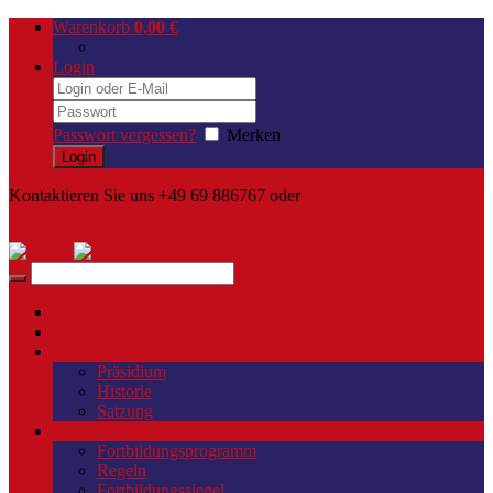
Warenkorb
0,00
€
Login
Passwort vergessen?
Merken
Kontaktieren Sie uns +49 69 886767 oder
info@Dres-Geis.de
Home
Aktuelles
Verein
Präsidium
Historie
Satzung
Fortbildungen
Fortbildungsprogramm
Regeln
Fortbildungssiegel