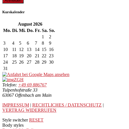
Kurskalender
August
2026
Mo.
Di.
Mi.
Do.
Fr.
Sa.
So.
1
2
3
4
5
6
7
8
9
10
11
12
13
14
15
16
17
18
19
20
21
22
23
24
25
26
27
28
29
30
31
ZGH
Telefon:
+49 69 886767
Tulpenhofstraße 33
63067 Offenbach am Main
IMPRESSUM
|
RECHTLICHES / DATENSCHUTZ
|
VERTRAG WIDERRUFEN
Style switcher
RESET
Body styles